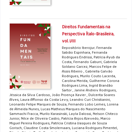
Direitos Fundamentais na
Perspectiva Ítalo-Brasileira,
vol. VIII
Repositório Iberojur; Fernanda
Sabião Espinhara, Fernanda
Rodrigues Endrissi, Patrícia Ayub da
Costa, Fernando Gaburri, Gabriela
Soldano Garcez, Marcos Felipe de
Assis Ribeiro , Gabriella Galvão
Rodrigues, Murilo Couto Lacerda,
Carolina Merida, Guilherme Corona
Rodrigues Lima, Ingrid Brandão
Sartor , Janine Andreiv Rodrigues,
Jéssica da Silva Cardoso, João Proença Xavier , Dulcerita Soares
Alves, Laura Affonso da Costa Levy, Leandro Curi Christianini,
Leonardo Felipe Marques de Souza, Fernando Lobo Lemes, Lorena
de Almeida Nunes, Lucas Matheus Marques do Nascimento
Sammachi Fracca, Murilo Karasinski, Layla Dalossi, Nelson Chiteco
Junior, Nilce de Oliveira Castro, Patrícia Anjos Azevedo, Marco
Miguel Pereira Rodrigues, Patrícia Cristina Vasques de Souza
Gorisch, Claudine Costa Smolernaars, Luciana Rodrigues Pimentel,