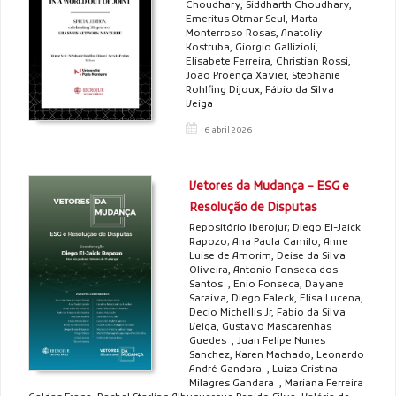
Choudhary, Siddharth Choudhary,
Emeritus Otmar Seul, Marta
Monterroso Rosas, Anatoliy
Kostruba, Giorgio Gallizioli,
Elisabete Ferreira, Christian Rossi,
João Proença Xavier, Stephanie
Rohlfing Dijoux, Fábio da Silva
Veiga
6 abril 2026
Vetores da Mudança – ESG e
Resolução de Disputas
Repositório Iberojur; Diego El-Jaick
Rapozo; Ana Paula Camilo, Anne
Luise de Amorim, Deise da Silva
Oliveira, Antonio Fonseca dos
Santos , Enio Fonseca, Dayane
Saraiva, Diego Faleck, Elisa Lucena,
Decio Michellis Jr, Fabio da Silva
Veiga, Gustavo Mascarenhas
Guedes , Juan Felipe Nunes
Sanchez, Karen Machado, Leonardo
André Gandara , Luiza Cristina
Milagres Gandara , Mariana Ferreira