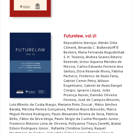
Futurelaw, vol. VI
Repositório Iberojur; Adrián Ortiz
Climent, Amanda C. Buttendorff R.
Beckers, Maria Fernanda Augustinhak
S. H. Teixeira, Andrea Soares Ribeiro
Rezende, Victor Siqueira Mendes de
Nóvoa, Carlos Eduardo Ferreira dos
Santos, Dora Resende Alves, Fátima
Pacheco, Frederico de Assis Faria,
Gabriel Cemin Petry, Wilson
Engelmann, Gabriel de Assis Rangel
Crespo, Ignacio López, João
Proença Xavier, Damião Oliveira
Ferreira, José de Campos Amorim,
Luís Alberto da Costa Araujo, Mariana Pinto Zoccal , Mário Simões
Barata, Mercília Pereira Gonçalves, Patrícia Anjos Azevedo, Marco
Miguel Pereira Rodrigues, Paulo Alexandre Pereira de Sena, Patrícia
Bello, Fábio da Silva Veiga, Paulo Sérgio da Cunha Morgado Junior ,
Frederico Antonio Lima de Oliveira, Pollyanna Thays Zanetti, Walsir
Edson Rodrigues Júnior , Rafaella Christina Gomes, Raquel