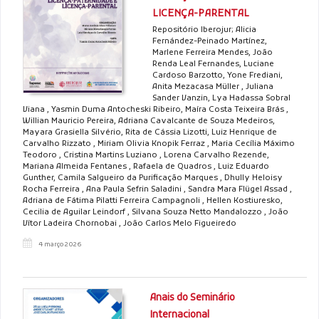
LICENÇA-PARENTAL
Repositório Iberojur; Alicia
Fernández-Peinado Martínez,
Marlene Ferreira Mendes, João
Renda Leal Fernandes, Luciane
Cardoso Barzotto, Yone Frediani,
Anita Mezacasa Müller , Juliana
Sander Vanzin, Lya Hadassa Sobral
Viana , Yasmin Duma Antocheski Ribeiro, Maíra Costa Teixeira Brás ,
Willian Mauricio Pereira, Adriana Cavalcante de Souza Medeiros,
Mayara Grasiella Silvério, Rita de Cássia Lizotti, Luiz Henrique de
Carvalho Rizzato , Miriam Olivia Knopik Ferraz , Maria Cecília Máximo
Teodoro , Cristina Martins Luziano , Lorena Carvalho Rezende,
Mariana Almeida Fentanes , Rafaela de Quadros , Luiz Eduardo
Gunther, Camila Salgueiro da Purificação Marques , Dhully Heloisy
Rocha Ferreira , Ana Paula Sefrin Saladini , Sandra Mara Flügel Assad ,
Adriana de Fátima Pilatti Ferreira Campagnoli , Hellen Kostiuresko,
Cecilia de Aguilar Leindorf , Silvana Souza Netto Mandalozzo , João
Vítor Ladeira Chornobai , João Carlos Melo Figueiredo
4 março 2026
Anais do Seminário
Internacional