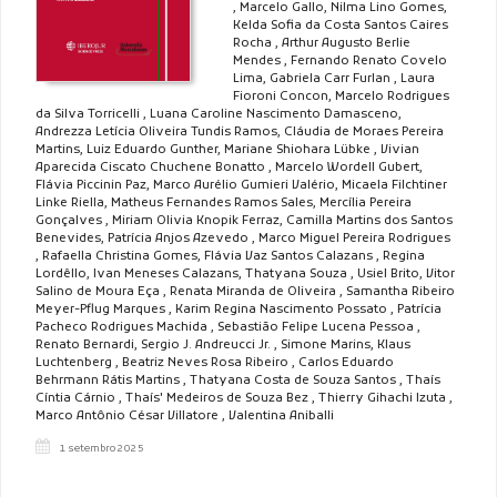
, Marcelo Gallo, Nilma Lino Gomes,
Kelda Sofia da Costa Santos Caires
Rocha , Arthur Augusto Berlie
Mendes , Fernando Renato Covelo
Lima, Gabriela Carr Furlan , Laura
Fioroni Concon, Marcelo Rodrigues
da Silva Torricelli , Luana Caroline Nascimento Damasceno,
Andrezza Letícia Oliveira Tundis Ramos, Cláudia de Moraes Pereira
Martins, Luiz Eduardo Gunther, Mariane Shiohara Lübke , Vivian
Aparecida Ciscato Chuchene Bonatto , Marcelo Wordell Gubert,
Flávia Piccinin Paz, Marco Aurélio Gumieri Valério, Micaela Filchtiner
Linke Riella, Matheus Fernandes Ramos Sales, Mercília Pereira
Gonçalves , Miriam Olivia Knopik Ferraz, Camilla Martins dos Santos
Benevides, Patrícia Anjos Azevedo , Marco Miguel Pereira Rodrigues
, Rafaella Christina Gomes, Flávia Vaz Santos Calazans , Regina
Lordêllo, Ivan Meneses Calazans, Thatyana Souza , Usiel Brito, Vitor
Salino de Moura Eça , Renata Miranda de Oliveira , Samantha Ribeiro
Meyer-Pflug Marques , Karim Regina Nascimento Possato , Patrícia
Pacheco Rodrigues Machida , Sebastião Felipe Lucena Pessoa ,
Renato Bernardi, Sergio J. Andreucci Jr. , Simone Marins, Klaus
Luchtenberg , Beatriz Neves Rosa Ribeiro , Carlos Eduardo
Behrmann Rátis Martins , Thatyana Costa de Souza Santos , Thaís
Cíntia Cárnio , Thaís' Medeiros de Souza Bez , Thierry Gihachi Izuta ,
Marco Antônio César Villatore , Valentina Aniballi
1 setembro 2025