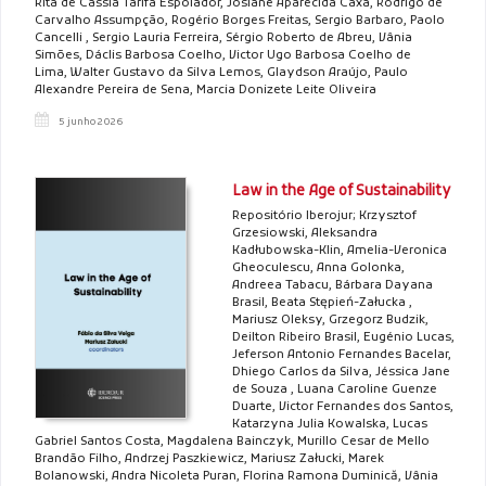
Rita de Cássia Tarifa Espolador, Josiane Aparecida Caxa, Rodrigo de
Carvalho Assumpção, Rogério Borges Freitas, Sergio Barbaro, Paolo
Cancelli , Sergio Lauria Ferreira, Sérgio Roberto de Abreu, Vânia
Simões, Dáclis Barbosa Coelho, Victor Ugo Barbosa Coelho de
Lima, Walter Gustavo da Silva Lemos, Glaydson Araújo, Paulo
Alexandre Pereira de Sena, Marcia Donizete Leite Oliveira
5 junho 2026
Law in the Age of Sustainability
Repositório Iberojur; Krzysztof
Grzesiowski, Aleksandra
Kadłubowska-Klin, Amelia-Veronica
Gheoculescu, Anna Golonka,
Andreea Tabacu, Bárbara Dayana
Brasil, Beata Stępień-Załucka ,
Mariusz Oleksy, Grzegorz Budzik,
Deilton Ribeiro Brasil, Eugénio Lucas,
Jeferson Antonio Fernandes Bacelar,
Dhiego Carlos da Silva, Jéssica Jane
de Souza , Luana Caroline Guenze
Duarte, Victor Fernandes dos Santos,
Katarzyna Julia Kowalska, Lucas
Gabriel Santos Costa, Magdalena Bainczyk, Murillo Cesar de Mello
Brandão Filho, Andrzej Paszkiewicz, Mariusz Załucki, Marek
Bolanowski, Andra Nicoleta Puran, Florina Ramona Duminică, Vânia