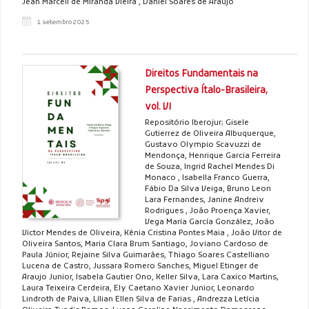
Jean Marcell de Miranda Vieira , Daniel Soares de Araujo
1 setembro 2025
Direitos Fundamentais na
Perspectiva Ítalo-Brasileira,
vol. VI
Repositório Iberojur; Gisele
Gutierrez de Oliveira Albuquerque,
Gustavo Olympio Scavuzzi de
Mendonça, Henrique Garcia Ferreira
de Souza, Ingrid Rachel Mendes Di
Monaco , Isabella Franco Guerra,
Fábio Da Silva Veiga, Bruno Leon
Lara Fernandes, Janine Andreiv
Rodrigues , João Proença Xavier,
Vega María García González, João
Victor Mendes de Oliveira, Kênia Cristina Pontes Maia , João Vitor de
Oliveira Santos, Maria Clara Brum Santiago, Joviano Cardoso de
Paula Júnior, Rejaine Silva Guimarães, Thiago Soares Castelliano
Lucena de Castro, Jussara Romero Sanches, Miguel Etinger de
Araujo Junior, Isabela Gautier Ono, Keller Silva, Lara Caxico Martins,
Laura Teixeira Cerdeira, Ely Caetano Xavier Junior, Leonardo
Lindroth de Paiva, Lílian Ellen Silva de Farias , Andrezza Letícia