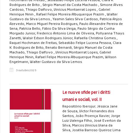
Hochmann de Freitas , Sebastião Felipe Lucena Pessoa, Clara K.
Rodrigues de Brito , Sérgio Manuel da Costa Machado , Simone Alves
Cardoso, Thiago Dalfovo, Vinícius Montserrat Lopes , Gabriel
Henrique Ninin , Rafael Felipe Moreira Albuquerque Prazim , Walter
Gustavo da Silva Lemos , Yasmin Sales Silva Cardoso, Patrícia Anjos
Azevedo, Marco Miguel Pereira Rodrigues, Paulo Alexandre Pereira de
Sena, Patrícia Bello, Fábio Da Silva Veiga, Paulo Sérgio da Cunha
Morgado Junior, Frederico Antonio Lima de Oliveira, Pollyanna Thays
Zanetti, Walsir Edson Rodrigues Júnior, Rafaella Christina Gomes ,
Raquel Hochmann de Freitas, Sebastião Felipe Lucena Pessoa, Clara
K. Rodrigues de Brito, Renato Bernardi, Sérgio Manuel da Costa
Machado, Thiago Dalfovo , Vinícius Montserrat Lopes, Gabriel
Henrique Ninin, Rafael Felipe Moreira Albuquerque Prazim, Wilson
Engelmann, Walter Gustavo da Silva Lemos
3 outubro 2025
Le nuove sfide per i diritti
umani e sociali, vol. II
Repositório Iberojur; Jéssica Jane
de Souza, Victor Fernandes dos
Santos, João Proença Xavier, Jorge
Luiz Valenga Filho, José Everton da
Silva, Marcos Vinicius Viana da
Silva, Josélia Barroso Queiroz Lima