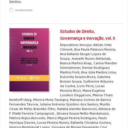
Simões
29 abril 2026
Estudos de Direito,
Governança e Inovação, vol. II
Repositório Iberojur; Adrián Ortiz
Climent, Ana Paula Palácios Pereira,
Ana Rafaela Senger Lopes de
Souza, Jeaneth Nunes Stefaniak,
Bianca Martins Knap, Carina Mandler
Schmidmeier, Denise Rodrigues
Martins Forti, Ana Júlia Martins Lima,
Dulcerita Soares Alves, Gabriela
Bolzan Souza, Guilherme Antunes
da Cunha, Livio Perra, Lucas
Moreira Alcici, Maria Eugênia
Londero Deggeroni, Milena Thaís
Kerkhoff Utzig, Mônica Mota Tassigny, Mariana Gomes de Barros
Fernandes Távora, Juliana Sobreira Quintino dos Santos, Murillo
Cesar de Mello Brandão Filho, Natália Varotto Baroncini, Adriana de
F. Pilatti Ferreira Campagnoli , Silvana Souza Netto Mandalozzo,
Patrícia Anjos Azevedo, Marco Miguel Pereira Rodrigues, Paulo
Henrique Davies, Lucas Pereira Nunes, Rafaella Christina Gomes,
Vinícius Montserrat Lopes, Giovana de Morais Figueiredo Cruz