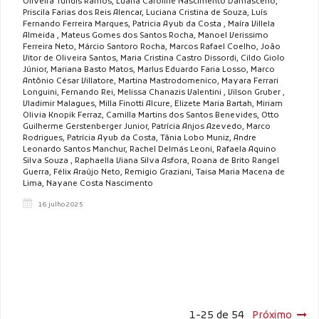
Oliveira Tundis Ramos, Luana Caroline Nascimento Damasceno,
Priscila Farias dos Reis Alencar, Luciana Cristina de Souza, Luís
Fernando Ferreira Marques, Patricia Ayub da Costa , Maíra Villela
Almeida , Mateus Gomes dos Santos Rocha, Manoel Verissimo
Ferreira Neto, Márcio Santoro Rocha, Marcos Rafael Coelho, João
Vitor de Oliveira Santos, Maria Cristina Castro Dissordi, Cildo Giolo
Júnior, Mariana Basto Matos, Marlus Eduardo Faria Losso, Marco
Antônio César Villatore, Martina Mastrodomenico, Mayara Ferrari
Longuini, Fernando Rei, Melissa Chanazis Valentini , Vilson Gruber ,
Vladimir Malagues, Milla Finotti Alcure, Elizete Maria Bartah, Miriam
Olivia Knopik Ferraz, Camilla Martins dos Santos Benevides, Otto
Guilherme Gerstenberger Junior, Patrícia Anjos Azevedo, Marco
Rodrigues, Patrícia Ayub da Costa, Tânia Lobo Muniz, Andre
Leonardo Santos Manchur, Rachel Delmás Leoni, Rafaela Aquino
Silva Souza , Raphaella Viana Silva Asfora, Roana de Brito Rangel
Guerra, Félix Araújo Neto, Remigio Graziani, Taisa Maria Macena de
Lima, Nayane Costa Nascimento
16 julho 2025
1-25 de 54
Próximo