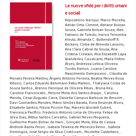
Le nuove sfide per i diritti umani
e sociali
Repositório Iberojur; Marco Mocella,
Adrián Ortiz Climent, Adriane Bolzan
Souza, Gabriela Bolzan Souza, Alex
Fabiano de Toledo, Ineiva Terezinha
Kreutz, Amanda C. Buttendorff R.
Beckers, Cíntia de Almeida Lanzoni,
Ana Clara Cabral de Sousa, Ana
Cristina Crestani, Ana Elizabeth Lapa
Wanderley Cavalcanti, Maíra Feltrin
Alves, Andrezza Letícia Oliveira
Tundis Ramos , Luana Caroline
Nascimento Damasceno , Cláudia de
Moraes Pereira Martins, Ângelo António Ferreira, Beatriz Neves Rosa
Ribeiro, Carlos Eduardo Behrmann Rátis Martins , Thatyana Costa de
Souza Santos , Brenno Henrique de Oliveira Ribas , Bruna Rey,
Caroline Francescato , Nelyne Mota dos Santos Araújo , Carolina
Merida, César Augusto Carra, Daniella Campos Barbosa de Amorim ,
Davi Guimarães Mendes, Mário Simões Barata, Dora Resende Alves,
Elisabete Santos, Flávia Piccinin Paz, Marcelo Wordell Gubert,
Francesca Pacifico; Frederico Antonio Lima de Oliveira; Felipe da
Silva Dias, Arthur Santos Carvalho, Gabriel Neves Nogueira,
Guilherme Prado Bohac de Haro , Gonçalo Mota, Rita de Cassia
Andriolli Bazila Peron , Isabela Teixeira de Menezes Reino , Isabela
Domingos, José Sergio da Silva Cristóvam , Nicoletta Castellano ,