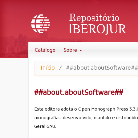
Catálogo
Sobre
Início
/
##about.aboutSoftware#
##about.aboutSoftware##
Esta editora adota o Open Monograph Press 3.3.0
monografias, desenvolvido, mantido e distribuíd
Geral GNU.