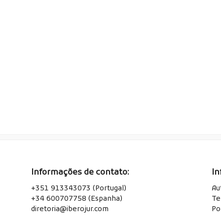
Informações de contato:
In
+351 913343073 (Portugal)
Au
+34 600707758 (Espanha)
Te
diretoria@iberojur.com
Po